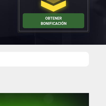
OBTENER
BONIFICACIÓN