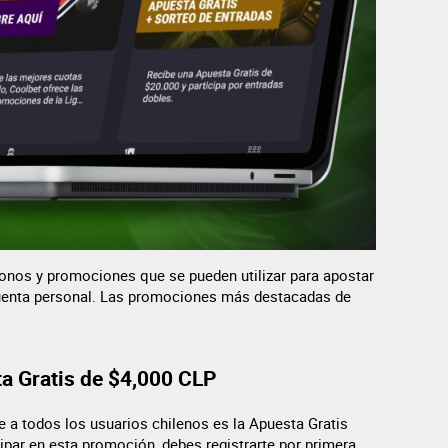
onos y promociones que se pueden utilizar para apostar
 cuenta personal. Las promociones más destacadas de
a Gratis de $4,000 CLP
e a todos los usuarios chilenos es la Apuesta Gratis
ipar en esta promoción, debes registrarte por primera