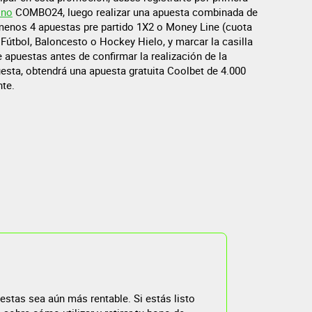
ono
COMBO24, luego realizar una apuesta combinada de
enos 4 apuestas pre partido 1X2 o Money Line (cuota
Fútbol, Baloncesto o Hockey Hielo, y marcar la casilla
 apuestas antes de confirmar la realización de la
uesta, obtendrá una apuesta gratuita Coolbet de 4.000
nte.
stas sea aún más rentable. Si estás listo