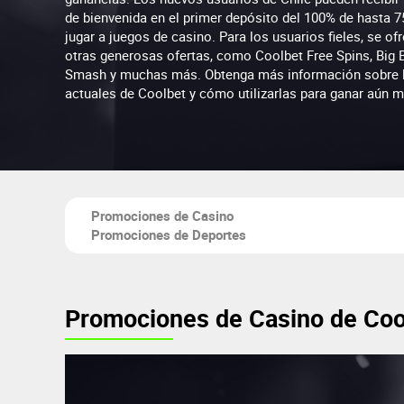
de bienvenida en el primer depósito del 100% de hasta 
jugar a juegos de casino. Para los usuarios fieles, se o
otras generosas ofertas, como Coolbet Free Spins, Big 
Smash y muchas más. Obtenga más información sobre 
actuales de Coolbet y cómo utilizarlas para ganar aún m
Promociones de Casino
Promociones de Deportes
Promociones de Casino de Coo