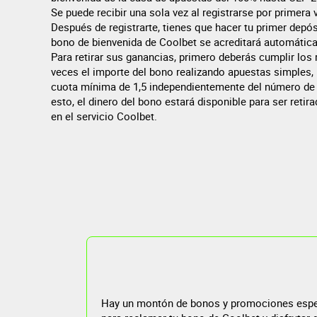
Se puede recibir una sola vez al registrarse por primera 
Después de registrarte, tienes que hacer tu primer depós
bono de bienvenida de Coolbet se acreditará automática
Para retirar sus ganancias, primero deberás cumplir los 
veces el importe del bono realizando apuestas simples,
cuota mínima de 1,5 independientemente del número de
esto, el dinero del bono estará disponible para ser retir
en el servicio Coolbet.
Hay un montón de bonos y promociones esperá