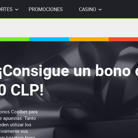
ORTES
PROMOCIONES
CASINO
¡Consigue un bono 
0 CLP!
bonos Coolbet para
de apuestas. Tanto
den utilizar los
tivamente sus
un lucrativo bono