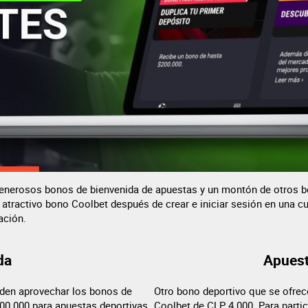
 generosos bonos de bienvenida de apuestas y un montón de otros b
l atractivo bono Coolbet después de crear e iniciar sesión en una
ación.
da
Apuest
ueden aprovechar los bonos de
Otro bono deportivo que se ofrec
00.000 para apuestas deportivas.
Coolbet de CLP 4.000. Para partic