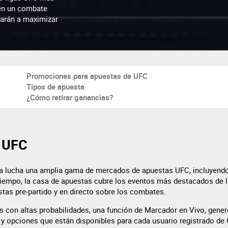
 en un combate
darán a maximizar
Promociones para apuestas de UFC
Tipos de apuesta
¿Cómo retirar ganancias?
e UFC
la lucha una amplia gama de mercados de apuestas UFC, incluyendo
iempo, la casa de apuestas cubre los eventos más destacados de la
estas pre-partido y en directo sobre los combates.
s con altas probabilidades, una función de Marcador en Vivo, gener
y opciones que están disponibles para cada usuario registrado de 