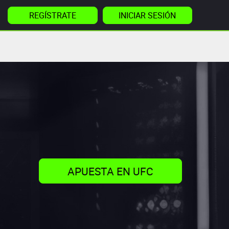
REGÍSTRATE
INICIAR SESIÓN
APUESTA EN UFC