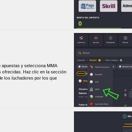
de apuestas y selecciona MMA
s ofrecidas. Haz clic en la sección
e los luchadores por los que