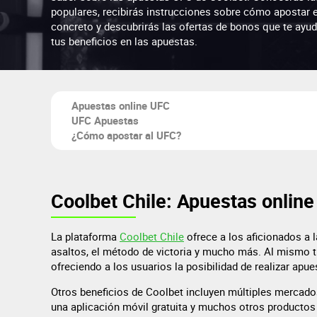
populares, recibirás instrucciones sobre cómo apostar
concreto y descubrirás las ofertas de bonos que te ayu
tus beneficios en las apuestas.
Apuestas online UFC
UFC Apuestas
¿Cómo apostar al UFC?
Coolbet Chile: Apuestas onlin
La plataforma
Coolbet Chile
ofrece a los aficionados a 
asaltos, el método de victoria y mucho más. Al mismo t
ofreciendo a los usuarios la posibilidad de realizar apu
Otros beneficios de Coolbet incluyen múltiples mercado
una aplicación móvil gratuita y muchos otros productos 