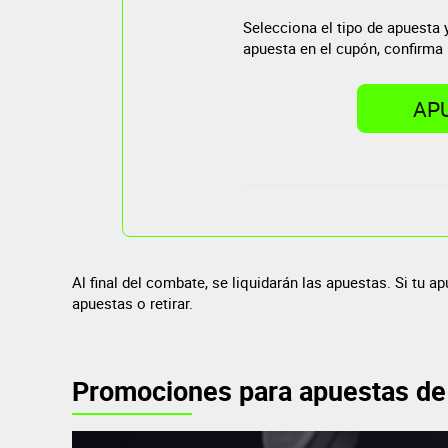
Selecciona el tipo de apuesta y
apuesta en el cupón, confirma 
AP
Al final del combate, se liquidarán las apuestas. Si tu 
apuestas o retirar.
Promociones para apuestas d