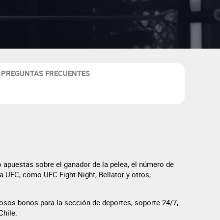
PREGUNTAS FRECUENTES
 apuestas sobre el ganador de la pelea, el número de
 UFC, como UFC Fight Night, Bellator y otros,
osos bonos para la sección de deportes, soporte 24/7,
Chile.